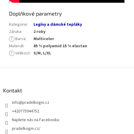
Doplňkové parametry
Kategorie
:
Legíny a dámské tepláky
Záruka
:
2 roky
?
Barva
:
Multicolor
Materiál
:
85 % polyamid 15 % elastan
?
Velikost
:
S/M, L/XL
Z
á
p
a
Kontakt
t
info
@
pradelkogm.cz
í
+420775944752
Najdete nás na Facebooku
pradelkogm.cz/