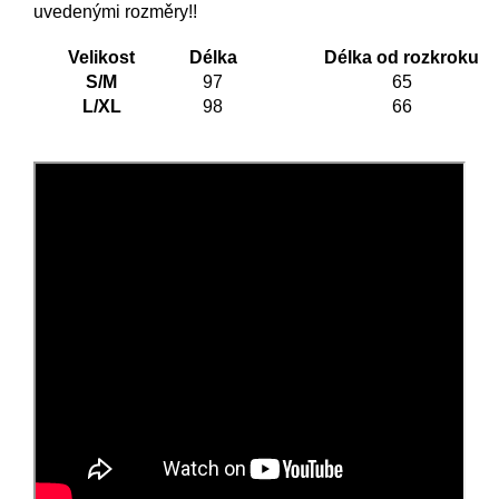
uvedenými rozměry!!
Velikost
Délka
Délka od rozkroku
S/M
97
65
L/XL
98
66