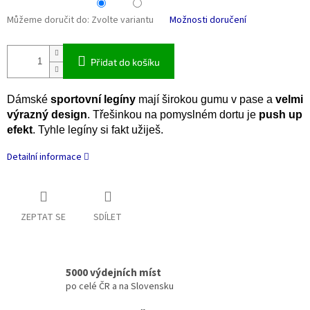
Můžeme doručit do:
Zvolte variantu
Možnosti doručení
Přidat do košíku
Dámské
sportovní legíny
mají širokou gumu v pase a
velmi
výrazný design
. Třešinkou na pomyslném dortu je
push up
efekt
. Tyhle legíny si fakt užiješ.
Detailní informace
ZEPTAT SE
SDÍLET
5000 výdejních míst
po celé ČR a na Slovensku