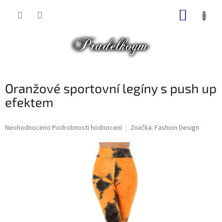
Přejít
NÁKUP
na
obsah
KOŠÍK
Oranžové sportovní legíny s push up
efektem
Průměrné
Neohodnoceno
Podrobnosti hodnocení
Značka:
Fashion Design
hodnocení
produktu
je
0,0
z
5
hvězdiček.