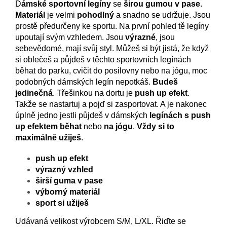
D
ámské sportovní legíny
se
širou gumou v pase
.
Materiál
je velmi
pohodlný
a snadno se udržuje. Jsou
prostě předurčeny ke sportu. Na první pohled tě legíny
upoutají svým vzhledem. Jsou
výrazné
, jsou
sebevědomé, mají svůj styl. Můžeš si být jistá, že když
si oblečeš a půjdeš v těchto sportovních legínách
běhat do parku, cvičit do posilovny nebo na jógu, moc
podobných dámských legín nepotkáš.
Budeš
jedinečná
. Třešinkou na dortu je
push up efekt
.
Takže se nastartuj a pojď si zasportovat. A je nakonec
úplně jedno jestli půjdeš v dámských
legínách s push
up efektem běhat
nebo
na jógu
.
Vždy si to
maximálně užiješ
.
push up efekt
výrazný vzhled
širší guma v pase
výborný materiál
sport si užiješ
Udávaná velikost výrobcem S/M, L/XL. Řiďte se