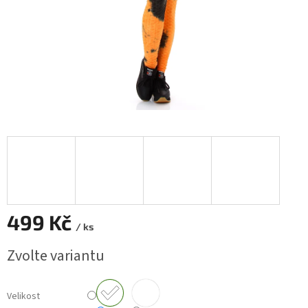
499 Kč
/ ks
Měrná
Zvolte variantu
cena:
Velikost