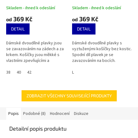
Skladem - ihned k odeslání
Skladem - ihned k odeslání
369 Kč
369 Kč
od
od
DETAIL
DETAIL
Dámské dvoudílné plavky jsou
Dámské dvoudílné plavky s
se zavazováním na zádech a za
vyztuženými košíčky bez kostic.
krkem. Košíčky jsou měkké s
Spodní díl plavek je se
vlastními zpevňujícími a
zavazováním na bocích.
vyjímatelnými vycpávkami.
38
40
42
L
ZOBRAZIT VŠECHNY SOUVISEJÍCÍ PRODUKTY
Popis
Podobné (8)
Hodnocení
Diskuze
Detailní popis produktu