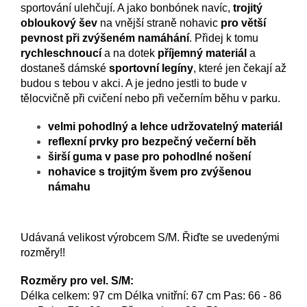
sportování ulehčují. A jako bonbónek navíc,
trojitý
obloukový šev
na vnější straně nohavic
pro větší
pevnost při zvýšeném namáhání
. Přidej k tomu
rychleschnoucí
a na dotek
příjemný materiál
a
dostaneš dámské
sportovní legíny
, které jen čekají až
budou s tebou v akci. A je jedno jestli to bude v
tělocvičně při cvičení nebo při večerním běhu v parku.
velmi pohodlný a lehce udržovatelný materiál
reflexní prvky pro bezpečný večerní běh
širší guma v pase pro pohodlné nošení
nohavice s trojitým švem pro zvýšenou
námahu
Udávaná velikost výrobcem S/M. Řiďte se uvedenými
rozměry!!
Rozměry pro vel. S/M:
Délka celkem: 97 cm Délka vnitřní: 67 cm Pas: 66 - 86