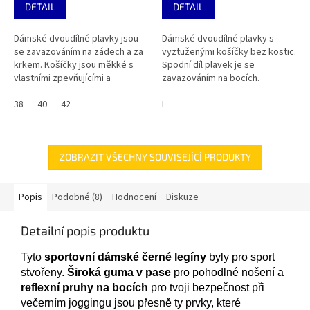
DETAIL
DETAIL
Dámské dvoudílné plavky jsou
Dámské dvoudílné plavky s
se zavazováním na zádech a za
vyztuženými košíčky bez kostic.
krkem. Košíčky jsou měkké s
Spodní díl plavek je se
vlastními zpevňujícími a
zavazováním na bocích.
vyjímatelnými vycpávkami.
38
40
42
L
ZOBRAZIT VŠECHNY SOUVISEJÍCÍ PRODUKTY
Popis
Podobné (8)
Hodnocení
Diskuze
Detailní popis produktu
Tyto
sportovní dámské černé legíny
byly pro sport
stvořeny.
Široká guma v pase
pro pohodlné nošení a
reflexní pruhy na bocích
pro tvoji bezpečnost při
večerním joggingu jsou přesně ty prvky, které