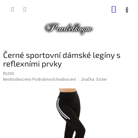
Přejít
NÁKUP
na
obsah
KOŠÍK
Černé sportovní dámské legíny s
reflexními prvky
DL020
Průměrné
Neohodnoceno
Podrobnosti hodnocení
Značka:
Sister
hodnocení
produktu
je
0,0
z
5
hvězdiček.