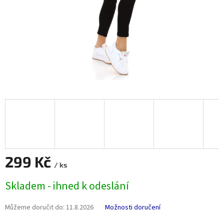
299 Kč
/ ks
Měrná
Skladem - ihned k odeslání
cena:
Můžeme doručit do:
11.8.2026
Možnosti doručení