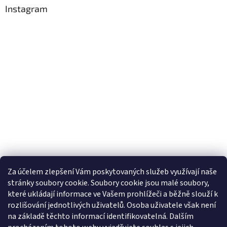
Instagram
Za účelem zlepšení Vám poskytovaných služeb využívají naše
stránky soubory cookie. Soubory cookie jsou malé soubory,
Sledovat na Instagramu
které ukládají informace ve Vašem prohlížeči a běžně slouží k
rozlišování jednotlivých uživatelů. Osoba uživatele však není
na základě těchto informací identifikovatelná. Dalším
Farmářský koutek
Heuréka.cz
Zboží.cz
Google nákupy