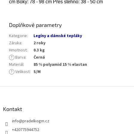
cm Boky: 78 - 98 cm Přes stehno: 38 - 50 cm
Doplňkové parametry
Kategorie
:
Legíny a dámské tepláky
Záruka
:
2 roky
Hmotnost
:
0.3 kg
?
Barva
:
Černá
Materiál
:
85 % polyamid 15 % elastan
?
Velikost
:
S/M
Z
á
p
a
Kontakt
t
info
@
pradelkogm.cz
í
+420775944752