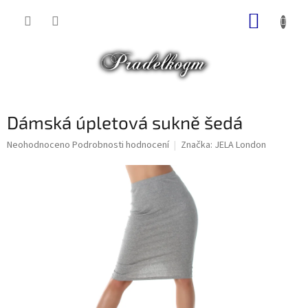
Přejít
NÁKUP
na
obsah
KOŠÍK
Dámská úpletová sukně šedá
Průměrné
Neohodnoceno
Podrobnosti hodnocení
Značka:
JELA London
hodnocení
produktu
je
0,0
z
5
hvězdiček.