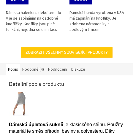
Dámská halenka s dekoltem do
Dámská bunda vyrobená v USA
V je se zapínáním na ozdobné
má zapínání na knoflíky. Je
knoflíčky. Knoflíky jsou plně
zdobena nárameníky a
funkční, nejedná se o imitaci.
sedlovým límcem.
ZOBRAZIT VŠECHNY SOUVISEJÍCÍ PRODUKTY
Popis
Podobné (4)
Hodnocení
Diskuze
Detailní popis produktu
Dámská úpletová sukně
je klasického střihu. Použitý
materiál je směs přírodní bavlny a polyesteru. Díky