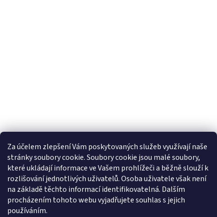
Za účelem zlepšení Vám poskytovaných služeb využívají naše
stránky soubory cookie. Soubory cookie jsou malé soubory,
Sledovat na Instagramu
které ukládají informace ve Vašem prohlížeči a běžně slouží k
rozlišování jednotlivých uživatelů. Osoba uživatele však není
na základě těchto informací identifikovatelná. Dalším
Farmářský koutek
Heuréka.cz
Zboží.cz
Google nákupy
procházením tohoto webu vyjadřujete souhlas s jejich
používáním.