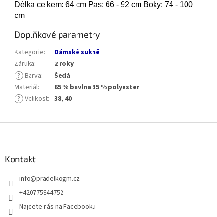
Délka celkem: 64 cm Pas: 66 - 92 cm Boky: 74 - 100
cm
Doplňkové parametry
Kategorie
:
Dámské sukně
Záruka
:
2 roky
?
Barva
:
Šedá
Materiál
:
65 % bavlna 35 % polyester
?
Velikost
:
38, 40
Z
á
p
a
Kontakt
t
info
@
pradelkogm.cz
í
+420775944752
Najdete nás na Facebooku