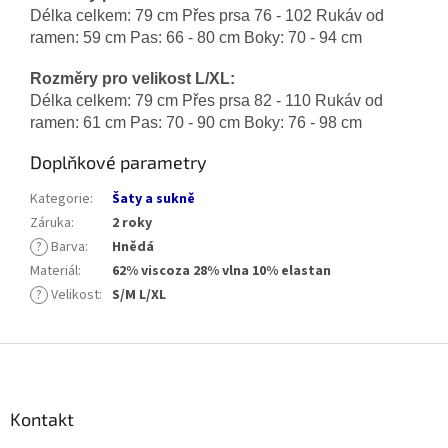
Délka celkem: 79 cm Přes prsa 76 - 102 Rukáv od
ramen: 59 cm Pas: 66 - 80 cm Boky: 70 - 94 cm
Rozměry pro velikost L/XL:
Délka celkem: 79 cm Přes prsa 82 - 110 Rukáv od
ramen: 61 cm Pas: 70 - 90 cm Boky: 76 - 98 cm
Doplňkové parametry
Kategorie
:
Šaty a sukně
Záruka
:
2 roky
?
Barva
:
Hnědá
Materiál
:
62% viscoza 28% vlna 10% elastan
?
Velikost
:
S/M L/XL
Z
á
p
a
Kontakt
t