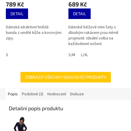
789 Kč
689 Kč
DETAIL
DETAIL
Dámská atraktivní hnědá
Dámské béžové mini šaty s
bunda z umělé kůže a kovovými
dlouhým rukávem jsou mírně
zipy.
projmuté. Ideální volba na
každodenní nošení.
S
S/M
L/XL
ZOBRAZIT VŠECHNY SOUVISEJÍCÍ PRODUKTY
Popis
Podobné (3)
Hodnocení
Diskuze
Detailní popis produktu