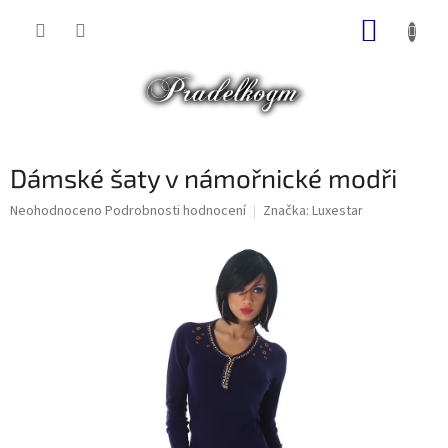
Přejít
NÁKUP
na
obsah
KOŠÍK
Dámské šaty v námořnické modři
Průměrné
Neohodnoceno
Podrobnosti hodnocení
Značka:
Luxestar
hodnocení
produktu
je
0,0
z
5
hvězdiček.