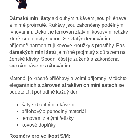
Dámské mini šaty
s dlouhým rukávem jsou přiléhavé
a mírně projmuté. Rukávy jsou zakončeny podélným
rýhováním. Dekolt je lemován zlatými kovovými řetízky,
které jsou obšity stuhou. Se zlatým lemováním
příjemně harmonizují kovové kroužky s prostřihy. Pas
dámských mini šatů
je mírně projmutý s důrazem na
ženské křivky. Spodní část je zúžená a zakončená
širokým pásem s rýhováním.
Materiál je krásně přiléhavý a velmi příjemný. V těchto
elegantních a zároveň atraktivních mini šatech
se
budete cítit pohodlně každý den.
šaty s dlouhým rukávem
přiléhavý a pohodlný materiál
lemování zlatými řetízky
kovové doplňky
Rozměry pro velikost S/M: