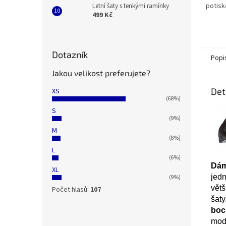
potisk
Letní šaty s tenkými ramínky
499 Kč
Dotazník
Popi
Jakou velikost preferujete?
Det
XS
(68%)
S
(9%)
M
(8%)
L
(6%)
Dám
XL
jed
(9%)
větš
Počet hlasů:
107
šaty
boc
mod