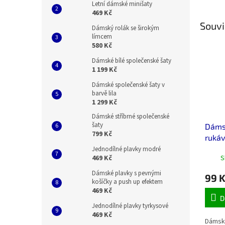
Letní dámské minišaty
469 Kč
Souvi
Dámský rolák se širokým
límcem
580 Kč
Dámské bílé společenské šaty
1 199 Kč
Dámské společenské šaty v
barvě lila
1 299 Kč
Dámské stříbrné společenské
šaty
Dámsk
799 Kč
ruká
Jednodílné plavky modré
S
469 Kč
Dámské plavky s pevnými
99 
košíčky a push up efektem
469 Kč
D
Jednodílné plavky tyrkysové
469 Kč
Dámský