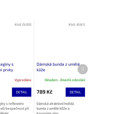
Kód:
DL003
Kód:
416/S
egíny s
Dámská bunda z umělé
Další
i prvky
kůže
produkt
Vyprodáno
Skladem - ihned k odeslání
789 Kč
DETAIL
DETAIL
íny s reflexními
Dámská atraktivní hnědá
vaši bezpečnost při
bunda z umělé kůže a
ěhání.
kovovými zipy.