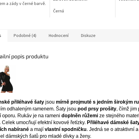
em a zády v černé barvě.
Černá
s
Podobné (4)
Hodnocení
Diskuze
ailní popis produktu
ské přiléhavé šaty
jsou
mírně projmuté s jedním širokým 
ním odhaleným ramenem. Šaty jsou
pod prsy prošity
, čímž jim
í oporu. Rukáv je na rameni
doplněn růžemi
ze stejného materi
. Celek umocňují efektní kovové řetízky.
Přiléhavé dámské šat
ích nabírané
a mají
vlastní spodničku
. Jedná se o atraktivní 
el dámských šatů pro mladé dívky a ženy.