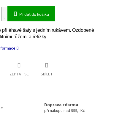
Přidat do košíku
přiléhavé šaty s jedním rukávem. Ozdobené
tilními růžemi a řetízky.
informace
ZEPTAT SE
SDÍLET
Doprava zdarma
me
při nákupu nad 999,- Kč