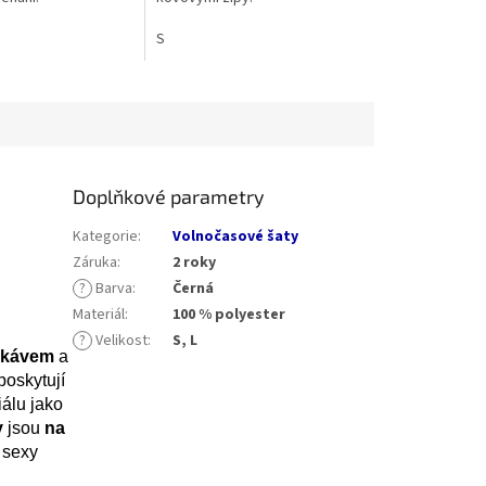
S
Doplňkové parametry
Kategorie
:
Volnočasové šaty
Záruka
:
2 roky
?
Barva
:
Černá
Materiál
:
100 % polyester
?
Velikost
:
S, L
rukávem
a
 poskytují
álu jako
y
jsou
na
a sexy