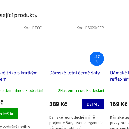
sející produkty
Kód:
DT001
Kód:
DS020/CER
–17
%
é triko s krátkým
Dámské letní černé šaty
Dámské l
vem
reflexním
kladem - ihned k odeslání
Skladem - ihned k odeslání
Kč
389 Kč
169 Kč
DETAIL
o košíku
Dámské jednoduché mírně
Dámské leg
projmuté šaty. Jsou elegantní a
prvky pro 
 vzdušný topík s
zároveň atraktivní.
večerním b