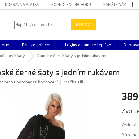
DOPRAVA A PLATBA
HODNOCENÍ OBCHODU
NAPIŠTE NÁM
HLEDAT
terie
Pánské oblečení
Legíny a dámské tepláky
Doprava
nočasové šaty
Dámské černé šaty s jedním rukávem
ské černé šaty s jedním rukávem
né
noceno
Podrobnosti hodnocení
Značka:
Lili
ní
389
u
Měrná
Zvolt
cena:
ek.
Velikost
Můžeme d