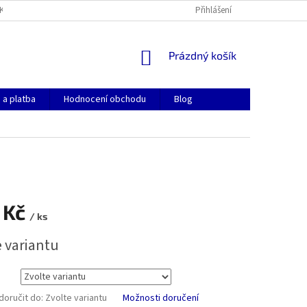
KONTAKTY
OBCHODNÍ PODMÍNKY
GDPR
Přihlášení
COOKIES
NÁKUPNÍ
Prázdný košík
KOŠÍK
 a platba
Hodnocení obchodu
Blog
 Kč
/ ks
e variantu
oručit do:
Zvolte variantu
Možnosti doručení