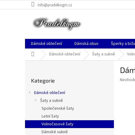
Přejít
info@pradelkogm.cz
na
obsah
Dámské oblečení
Dámská obuv
Šperky a bižu
Domů
Dámské oblečení
Šaty a sukně
Vol
P
Dám
o
Přeskočit
s
Průměr
Neohod
Kategorie
kategorie
t
hodnoce
r
produkt
Dámské oblečení
a
je
Šaty a sukně
0,0
n
z
Společenské šaty
n
5
í
Letní šaty
hvězdič
p
Volnočasové šaty
a
Dámské sukně