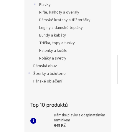
n
Plavky
e
Rifle, kalhoty a overaly
l
Dámské kraťasy a tříčtvrťáky
Legíny a dámské tepláky
Bundy a kabáty
Trička, topy a tuniky
Halenky a košile
Roláky a svetry
Dámská obuv
Šperky a bižuterie
Pánské oblečení
Top 10 produktů
Dámské plavky s odepínatelným
ramínkem
649 Kč