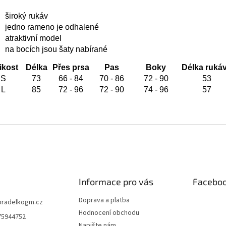
široký rukáv
jedno rameno je odhalené
atraktivní model
na bocích jsou šaty nabírané
ikost
Délka
Přes prsa
Pas
Boky
Délka ruká
S
73
66 - 84
70 - 86
72 - 90
53
L
85
72 - 96
72 - 90
74 - 96
57
Informace pro vás
Facebo
Doprava a platba
pradelkogm.cz
Hodnocení obchodu
75944752
Napište nám