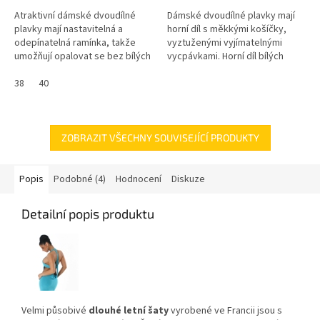
Atraktivní dámské dvoudílné
Dámské dvoudílné plavky mají
plavky mají nastavitelná a
horní díl s měkkými košíčky,
odepínatelná ramínka, takže
vyztuženými vyjímatelnými
umožňují opalovat se bez bílých
vycpávkami. Horní díl bílých
pásků a zapínání na zádech.
dámských plavek se zavazuje
Pevné košíčky s kosticemi jsou
38
40
za krkem a na zádech.
z...
ZOBRAZIT VŠECHNY SOUVISEJÍCÍ PRODUKTY
Popis
Podobné (4)
Hodnocení
Diskuze
Detailní popis produktu
Velmi působivé
dlouhé letní šaty
vyrobené ve Francii jsou s