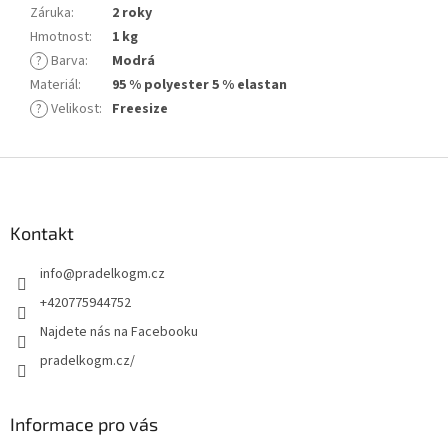
Záruka
:
2 roky
Hmotnost
:
1 kg
?
Barva
:
Modrá
Materiál
:
95 % polyester 5 % elastan
?
Velikost
:
Freesize
Z
á
p
a
Kontakt
t
info
@
pradelkogm.cz
í
+420775944752
Najdete nás na Facebooku
pradelkogm.cz/
Informace pro vás