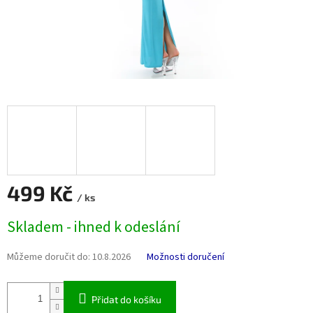
499 Kč
/ ks
Měrná
Skladem - ihned k odeslání
cena:
Můžeme doručit do:
10.8.2026
Možnosti doručení
Přidat do košíku