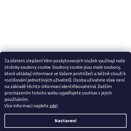
Za účelem zlepšení Vám poskytovaných služeb využívají naše
stránky soubory cookie. Soubory cookie jsou malé soubory,
Sledovat na Instagramu
které ukládají informace ve Vašem prohlížeči a běžně slouží k
rozlišování jednotlivých uživatelů. Osoba uživatele však není
na základě těchto informací identifikovatelná. Dalším
Farmářský koutek
Heuréka.cz
Zboží.cz
Google nákupy
procházením tohoto webu vyjadřujete souhlas s jejich
používáním.
Více informací najdete
zde!
Vytvořil Shoptet
Nastavení