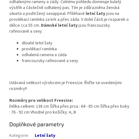
odhalenými rameny a zády. Čelnímu pohledu dominuje kulatý
výstřih a částečně odhalený pas. Tím je zdůrazněna ženská
silueta a podtržený sexappeal. Přiléhavé
letní šaty
jsou na
provlékací ramínka za krk a přes záda. V dolní části je rozparek o
délce cca 55 cm.
Dámské letní šaty
jsou francouzsky
rafinované a sexy.
dlouhé letní šaty
provlékací ramínka
odhalená ramena a záda
francouzsky rafinované a sexy
Udávaná velikost výrobcem je Freesize. Řiďte se uvedenými
rozměry!!
Rozměry pro velikost Freesize:
Délka celkem: 138 cm Šířka přes prsa : 64 - 85 cm Šířka přes boky
: 76 - 92 cm Vhodné pro košíčky: A, B
Doplňkové parametry
Kategorie
:
Letní šaty