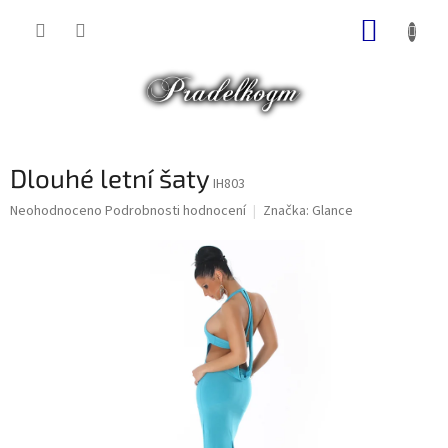
Přejít
NÁKUP
na
obsah
KOŠÍK
Dlouhé letní šaty
IH803
Průměrné
Neohodnoceno
Podrobnosti hodnocení
Značka:
Glance
hodnocení
produktu
je
0,0
z
5
hvězdiček.