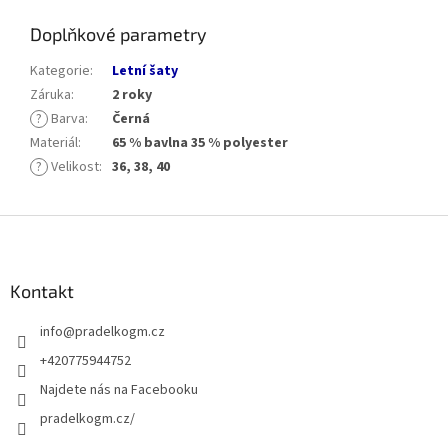
Doplňkové parametry
Kategorie
:
Letní šaty
Záruka
:
2 roky
?
Barva
:
Černá
Materiál
:
65 % bavlna 35 % polyester
?
Velikost
:
36, 38, 40
Z
á
p
a
Kontakt
t
info
@
pradelkogm.cz
í
+420775944752
Najdete nás na Facebooku
pradelkogm.cz/