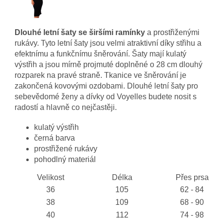
Dlouhé letní šaty se širšími ramínky
a prostřiženými
rukávy. Tyto letní šaty jsou velmi atraktivní díky střihu a
efektnímu a funkčnímu šněrování. Šaty mají kulatý
výstřih a jsou mírně projmuté doplněné o 28 cm dlouhý
rozparek na pravé straně. Tkanice ve šněrování je
zakončená kovovými ozdobami. Dlouhé letní šaty pro
sebevědomé ženy a dívky od Voyelles budete nosit s
radostí a hlavně co nejčastěji.
kulatý výstřih
černá barva
prostřižené rukávy
pohodlný materiál
Velikost
Délka
Přes prsa
36
105
62 - 84
38
109
68 - 90
40
112
74 - 98