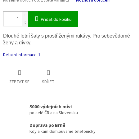
Můžeme doručit do:
Zvolte variantu
Možnosti doručení
Přidat do košíku
Dlouhé letní šaty s prostřiženými rukávy. Pro sebevědomé
ženy a dívky.
Detailní informace
ZEPTAT SE
SDÍLET
5000 výdejních míst
po celé ČR a na Slovensku
Doprava po Brně
Kdy a kam domlouváme telefonicky