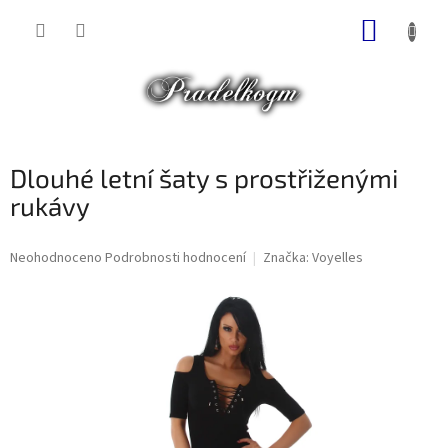
Přejít
NÁKUP
na
obsah
KOŠÍK
Dlouhé letní šaty s prostřiženými
rukávy
Průměrné
Neohodnoceno
Podrobnosti hodnocení
Značka:
Voyelles
hodnocení
produktu
je
0,0
z
5
hvězdiček.