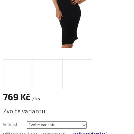
769 Kč
/ ks
Měrná
Zvolte variantu
cena:
Velikost