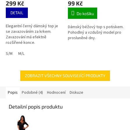
299 Kč
99 Kč
DETAIL
Do košíku
Elegantní černý dámský top je
Dámský béžový top s potiskem.
se zavazováním za krkem.
Pohodlný a vzdušný model pro
Zavazování má efektně
prosluněné dny.
rozšířené konce.
S/M
M/L
ZOBRAZIT VŠECHNY SOUVISEJÍCÍ PRODUKTY
Popis
Podobné (4)
Hodnocení
Diskuze
Detailní popis produktu