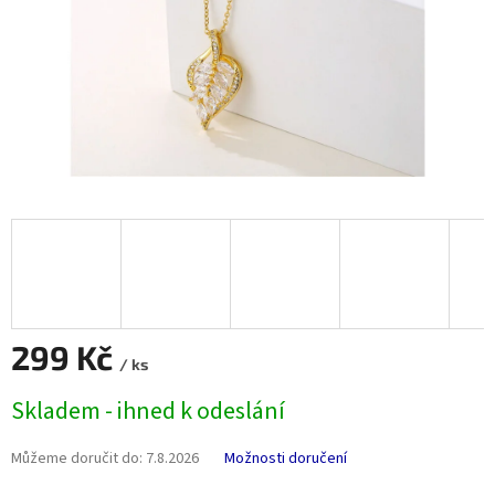
299 Kč
/ ks
Měrná
Skladem - ihned k odeslání
cena:
Můžeme doručit do:
7.8.2026
Možnosti doručení