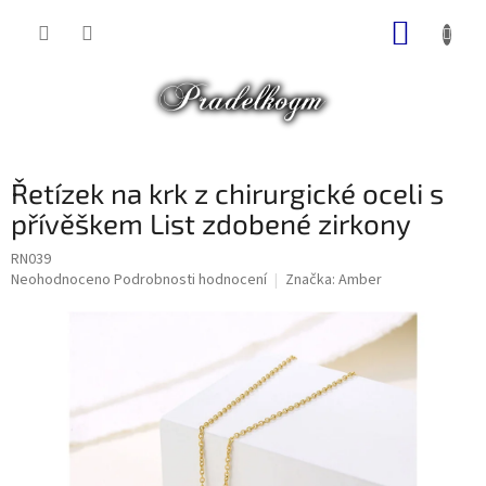
Přejít
NÁKUP
na
obsah
KOŠÍK
Řetízek na krk z chirurgické oceli s
přívěškem List zdobené zirkony
RN039
Průměrné
Neohodnoceno
Podrobnosti hodnocení
Značka:
Amber
hodnocení
produktu
je
0,0
z
5
hvězdiček.