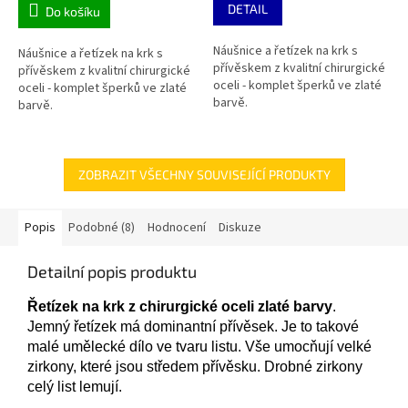
DETAIL
Do košíku
Náušnice a řetízek na krk s
Náušnice a řetízek na krk s
přívěskem z kvalitní chirurgické
přívěskem z kvalitní chirurgické
oceli - komplet šperků ve zlaté
oceli - komplet šperků ve zlaté
barvě.
barvě.
ZOBRAZIT VŠECHNY SOUVISEJÍCÍ PRODUKTY
Popis
Podobné (8)
Hodnocení
Diskuze
Detailní popis produktu
Řetízek na krk z chirurgické
oceli zlaté barvy
.
Jemný řetízek má dominantní přívěsek. Je to takové
malé umělecké dílo ve tvaru listu. Vše umocňují velké
zirkony, které jsou středem přívěsku. Drobné zirkony
celý list lemují.