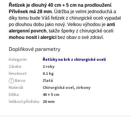
Řetízek je dlouhý 40 cm + 5 cm na prodloužení
.
Přívěsek má 28 mm
. Údržba je velmi jednoduchá a
díky tomu bude Váš řetízek z chirurgické oceli vypadat
po dlouhou dobu jako nový. Velkou výhodou je
anti
alergenní povrch
, takže šperky z chirurgické oceli
mohou nosit i alergici
bez obav o své zdraví.
Doplňkové parametry
Kategorie
:
Řetízky na krk z chirurgické oceli
Záruka
:
2 roky
Hmotnost
:
0.1 kg
?
Barva
:
Zlatá
Materiál
:
Chirurgická ocel, zirkony
Délka
:
40 + 5 cm
Velikost přívěsku
:
28 mm
Z
á