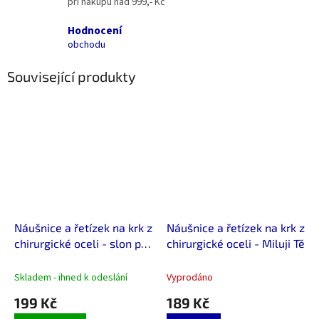
při nákupu nad 999,- Kč
Hodnocení
obchodu
Související produkty
Náušnice a řetízek na krk z
Náušnice a řetízek na krk z
chirurgické oceli - slon pro
chirurgické oceli - Miluji Tě
štěstí
Skladem - ihned k odeslání
Vyprodáno
199 Kč
189 Kč