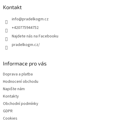
p
a
Kontakt
t
info
@
pradelkogm.cz
í
+420775944752
Najdete nás na Facebooku
pradelkogm.cz/
Informace pro vás
Doprava a platba
Hodnocení obchodu
Napište nám
Kontakty
Obchodní podmínky
GDPR
Cookies