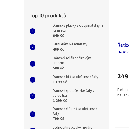
Top 10 produktů
Dámské plavky s odepínatelným
ramínkem
649 Kč
Letní dámské minišaty
Řetíz
469 Kč
náušn
chiru
Dámský rolák se širokým
límcem
život
580 Kč
249
Dámské bílé společenské šaty
1 199 Kč
Řetíze
Dámské společenské šaty v
náušni
barvě lila
1 299 Kč
Dámské stříbrné společenské
šaty
799 Kč
Jednodílné plavky modré