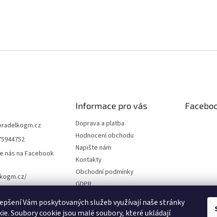
Informace pro vás
Facebo
Doprava a platba
pradelkogm.cz
Hodnocení obchodu
75944752
Napište nám
e nás na Facebook
Kontakty
Obchodní podmínky
lkogm.cz/
GDPR
Cookies
epšení Vám poskytovaných služeb využívají naše stránky
ie. Soubory cookie jsou malé soubory, které ukládají