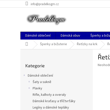
Přejít
info@pradelkogm.cz
na
obsah
Dámské oblečení
Dámská obuv
Šperky a bižu
Domů
Šperky a bižuterie
Řetízky na krk
Ř
P
Řetí
o
Přeskočit
s
Průměr
Neohod
Kategorie
kategorie
t
hodnoce
r
produkt
Dámské oblečení
a
je
Šaty a sukně
0,0
n
z
Plavky
n
5
í
Rifle, kalhoty a overaly
hvězdič
p
Dámské kraťasy a tříčtvrťáky
a
Legíny a dámské tepláky