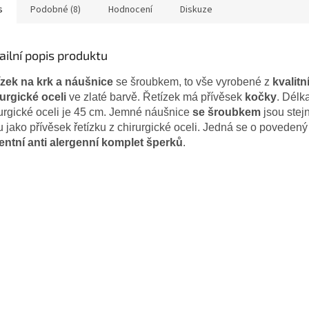
s
Podobné (8)
Hodnocení
Diskuze
ailní popis produktu
ízek na krk a náušnice
se šroubkem, to vše vyrobené z
kvalitn
urgické oceli
ve zlaté barvě. Řetízek má přívěsek
kočky
. Délka
urgické oceli je 45 cm. Jemné náušnice
se šroubkem
jsou stej
u jako přívěsek řetízku z chirurgické oceli. Jedná se o povedený
entní anti alergenní komplet šperků
.