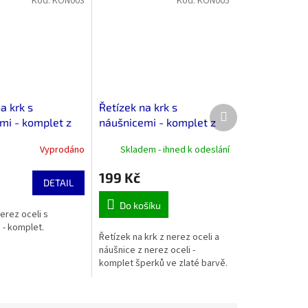
Kód:
KON003
Kód:
KON005
a krk s
Řetízek na krk s
Další
mi - komplet z
náušnicemi - komplet z
produkt
li čtyřlístek
nerez oceli tři srdce
Vyprodáno
Skladem - ihned k odeslání
199 Kč
DETAIL
Do košíku
erez oceli s
 - komplet.
Řetízek na krk z nerez oceli a
náušnice z nerez oceli -
komplet šperků ve zlaté barvě.