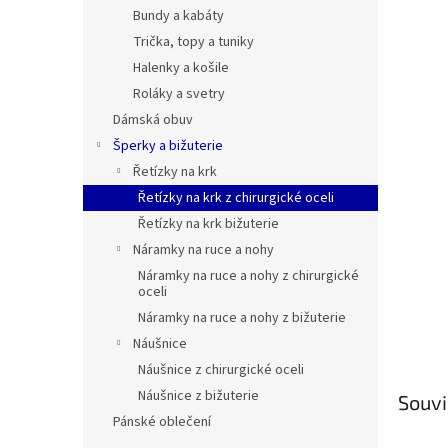
n
Bundy a kabáty
e
Trička, topy a tuniky
l
Halenky a košile
Roláky a svetry
Dámská obuv
Šperky a bižuterie
Řetízky na krk
Řetízky na krk z chirurgické oceli
Řetízky na krk bižuterie
Náramky na ruce a nohy
Náramky na ruce a nohy z chirurgické
oceli
Náramky na ruce a nohy z bižuterie
Náušnice
Náušnice z chirurgické oceli
Náušnice z bižuterie
Souvi
Pánské oblečení