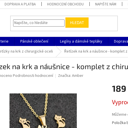
DOPRAVA A PLATBA
HODNOCENÍ OBCHODU
NAPIŠTE NÁM
HLEDAT
terie
Pánské oblečení
Legíny a dámské tepláky
Doprava
etízky na krk z chirurgické oceli
Řetízek na krk a náušnice - komplet z
zek na krk a náušnice - komplet z chir
né
noceno
Podrobnosti hodnocení
Značka:
Amber
ní
189
u
Měrná
Vypro
cena:
ek.
Můžeme d
Položka 