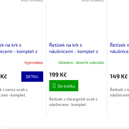
Kód:
KON002
Kód:
KON001
ek na krk s
Řetízek na krk s
Řetízek n
icemi - komplet z
náušnicemi - komplet z
náušnice
rgické oceli strom
nerez oceli hvězdy
nerez oce
Vyprodáno
Skladem - ihned k odeslání
a
199 Kč
 Kč
149 Kč
DETAIL
Do košíku
k z nerez oceli s
Řetízek z n
cemi - komplet.
náušnicemi
Řetízek z chirurgické oceli s
náušnicemi - komplet.