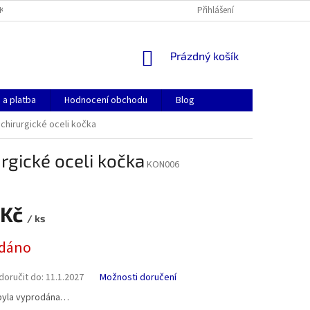
KONTAKTY
OBCHODNÍ PODMÍNKY
GDPR
Přihlášení
COOKIES
NÁKUPNÍ
Prázdný košík
KOŠÍK
 a platba
Hodnocení obchodu
Blog
 chirurgické oceli kočka
urgické oceli kočka
KON006
 Kč
/ ks
dáno
oručit do:
11.1.2027
Možnosti doručení
byla vyprodána…