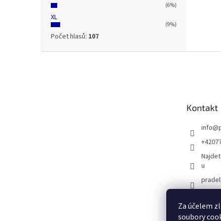
(6%)
XL
(9%)
Počet hlasů:
107
Z
á
p
a
t
Kontakt
í
info
@
+4207
Najdet
u
prade
Za účelem zl
soubory cook