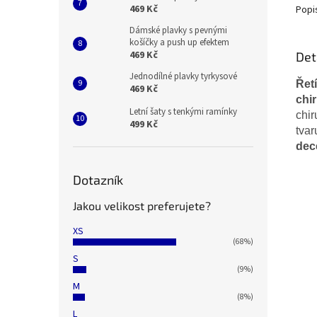
469 Kč
Popi
Dámské plavky s pevnými
košíčky a push up efektem
469 Kč
Det
Jednodílné plavky tyrkysové
Řet
469 Kč
chir
Letní šaty s tenkými ramínky
chir
499 Kč
tvar
dec
Dotazník
Jakou velikost preferujete?
XS
(68%)
S
(9%)
M
(8%)
L