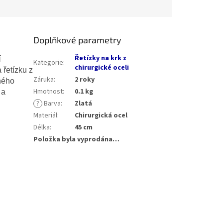
Doplňkové parametry
Řetízky na krk z
í
Kategorie
:
chirurgické oceli
 řetízku z
Záruka
:
2 roky
ného
Hmotnost
:
0.1 kg
 a
?
Barva
:
Zlatá
Materiál
:
Chirurgická ocel
Délka
:
45 cm
Položka byla vyprodána…