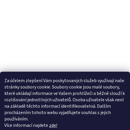
Za účelem zlepšení Vám poskytovaných služeb využívají naše
stránky soubory cookie. Soubory cookie jsou malé soubory,
Sledovat na Instagramu
které ukládají informace ve Vašem prohlížeči a běžně slouží k
rozlišování jednotlivých uživatelů. Osoba uživatele však není
na základě těchto informací identifikovatelná. Dalším
Farmářský koutek
Heuréka.cz
Zboží.cz
Google nákupy
procházením tohoto webu vyjadřujete souhlas s jejich
používáním.
Více informací najdete
zde!