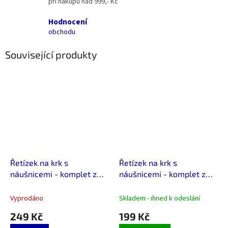
při nákupu nad 999,- Kč
Hodnocení
obchodu
Související produkty
Řetízek na krk s
Řetízek na krk s
náušnicemi - komplet z
náušnicemi - komplet z
chirurgické oceli strom
nerez oceli hvězdy
života
Vyprodáno
Skladem - ihned k odeslání
249 Kč
199 Kč