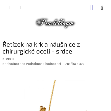
Přejít
NÁKUP
na
obsah
KOŠÍK
Řetízek na krk a náušnice z
chirurgické oceli - srdce
KON008
Průměrné
Neohodnoceno
Podrobnosti hodnocení
Značka:
Cazz
hodnocení
produktu
je
0,0
z
5
hvězdiček.