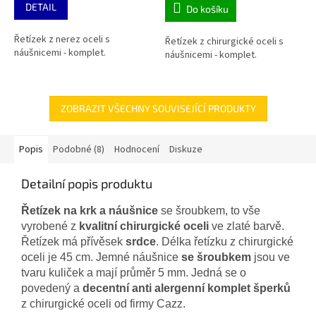
DETAIL
Do košíku
Řetízek z nerez oceli s
Řetízek z chirurgické oceli s
náušnicemi - komplet.
náušnicemi - komplet.
ZOBRAZIT VŠECHNY SOUVISEJÍCÍ PRODUKTY
Popis
Podobné (8)
Hodnocení
Diskuze
Detailní popis produktu
Řetízek na krk a náušnice
se šroubkem, to vše
vyrobené z
kvalitní chirurgické oceli
ve zlaté barvě.
Řetízek má přívěsek
srdce
. Délka řetízku z chirurgické
oceli je 45 cm. Jemné náušnice
se šroubkem
jsou ve
tvaru kuliček a mají průměr 5 mm. Jedná se o
povedený a
decentní anti alergenní komplet šperků
z chirurgické oceli od firmy Cazz.