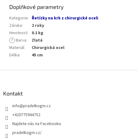
Doplňkové parametry
Kategorie
:
Řetízky na krk z chirurgické oceli
Záruka
:
2 roky
Hmotnost
:
0.1 kg
?
Barva
:
Zlatá
Materiál
:
Chirurgická ocel
Délka
:
45 cm
Z
á
p
a
Kontakt
t
info
@
pradelkogm.cz
í
+420775944752
Najdete nás na Facebooku
pradelkogm.cz/