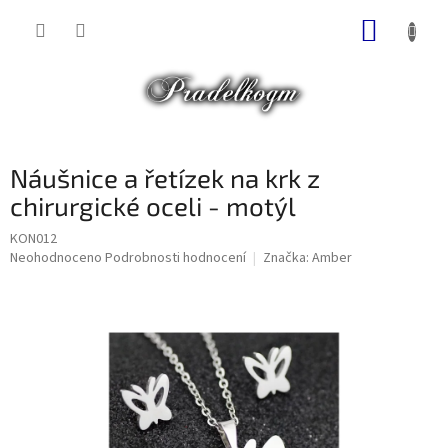
Přejít
NÁKUP
na
obsah
KOŠÍK
Náušnice a řetízek na krk z
chirurgické oceli - motýl
KON012
Průměrné
Neohodnoceno
Podrobnosti hodnocení
Značka:
Amber
hodnocení
produktu
je
0,0
z
5
hvězdiček.