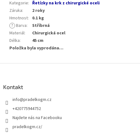
Kategorie
:
Řetízky na krk z chirurgické oceli
Záruka
:
2 roky
Hmotnost
:
0.1 kg
?
Barva
:
Stříbrná
Materiál
:
Chirurgická ocel
Délka
:
45 cm
Položka byla vyprodána…
Z
á
p
a
Kontakt
t
info
@
pradelkogm.cz
í
+420775944752
Najdete nás na Facebooku
pradelkogm.cz/