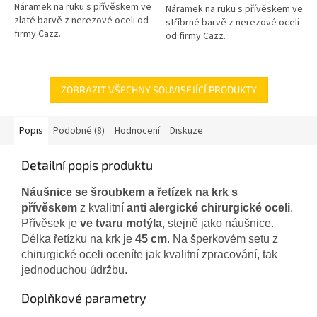
Náramek na ruku s přívěskem ve
Náramek na ruku s přívěskem ve
zlaté barvě z nerezové oceli od
stříbrné barvě z nerezové oceli
firmy Cazz.
od firmy Cazz.
ZOBRAZIT VŠECHNY SOUVISEJÍCÍ PRODUKTY
Popis
Podobné (8)
Hodnocení
Diskuze
Detailní popis produktu
Náušnice se šroubkem a řetízek na krk s
přívěskem
z kvalitní
anti alergické chirurgické oceli
.
Přívěsek je
ve tvaru motýla
, stejně jako náušnice.
Délka řetízku na krk je
45 cm
. Na šperkovém setu z
chirurgické oceli oceníte jak kvalitní zpracování, tak
jednoduchou údržbu.
Doplňkové parametry