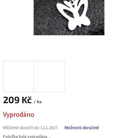
209 Kč
/ ks
Měrná
Vyprodáno
cena:
Můžeme doručit do:
12.1.2027
Možnosti doručení
Položka byla vyprodána…