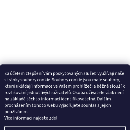
Za účelem zlepšení Vám poskytovaných služeb využívají naše
stránky soubory cookie. Soubory cookie jsou malé soubory,
Sledovat na Instagramu
které ukládají informace ve Vašem prohlížeči a běžně slouží k
rozlišování jednotlivých uživatelů. Osoba uživatele však není
na základě těchto informací identifikovatelná. Dalším
Farmářský koutek
Heuréka.cz
Zboží.cz
Google nákupy
procházením tohoto webu vyjadřujete souhlas s jejich
používáním.
Více informací najdete
zde!
Vytvořil Shoptet