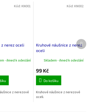
Kód:
KN001
Kód:
KN002
Další
 z nerez oceli
Kruhové náušnice z nerez
produkt
oceli
em - ihned k odeslání
Skladem - ihned k odeslání
99 Kč
šíku
Do košíku
náušnice z nerezové
Kruhové náušnice z nerezové
oceli.