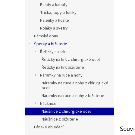
n
Bundy a kabáty
e
Trička, topy a tuniky
l
Halenky a košile
Roláky a svetry
Dámská obuv
Šperky a bižuterie
Řetízky na krk
Řetízky na krk z chirurgické oceli
Řetízky na krk bižuterie
Náramky na ruce a nohy
Náramky na ruce a nohy z chirurgické
oceli
Náramky na ruce a nohy z bižuterie
Náušnice
Náušnice z chirurgické oceli
Náušnice z bižuterie
Pánské oblečení
Souvi