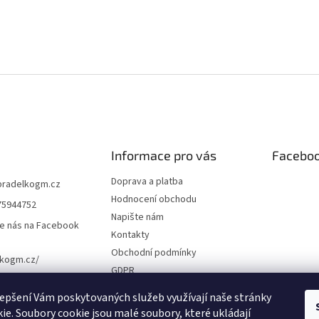
Informace pro vás
Facebo
Doprava a platba
pradelkogm.cz
Hodnocení obchodu
75944752
Napište nám
e nás na Facebook
Kontakty
Obchodní podmínky
lkogm.cz/
GDPR
Cookies
epšení Vám poskytovaných služeb využívají naše stránky
ie. Soubory cookie jsou malé soubory, které ukládají