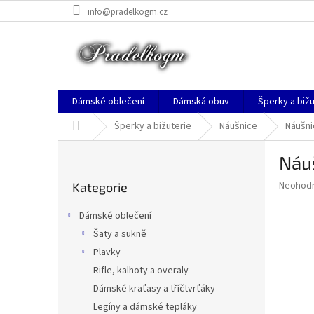
Přejít
info@pradelkogm.cz
na
obsah
Dámské oblečení
Dámská obuv
Šperky a bižu
Domů
Šperky a bižuterie
Náušnice
Náušni
P
Náuš
o
Přeskočit
s
Průměr
Neohod
Kategorie
kategorie
t
hodnoce
r
produkt
Dámské oblečení
a
je
Šaty a sukně
0,0
n
z
Plavky
n
5
í
Rifle, kalhoty a overaly
hvězdič
p
Dámské kraťasy a tříčtvrťáky
a
Legíny a dámské tepláky