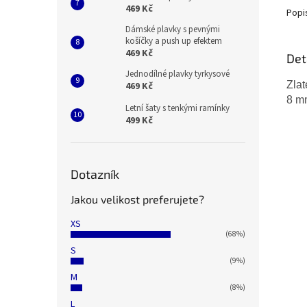
469 Kč
Popi
Dámské plavky s pevnými
košíčky a push up efektem
469 Kč
Det
Jednodílné plavky tyrkysové
Zla
469 Kč
8 m
Letní šaty s tenkými ramínky
499 Kč
Dotazník
Jakou velikost preferujete?
XS
(68%)
S
(9%)
M
(8%)
L