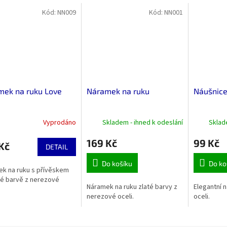
Kód:
NN009
Kód:
NN001
mek na ruku Love
Náramek na ruku
Náušnice
Vyprodáno
Skladem - ihned k odeslání
Sklad
169 Kč
99 Kč
Kč
DETAIL
Do košíku
Do ko
k na ruku s přívěskem
té barvě z nerezové
Náramek na ruku zlaté barvy z
Elegantní 
nerezové oceli.
oceli.