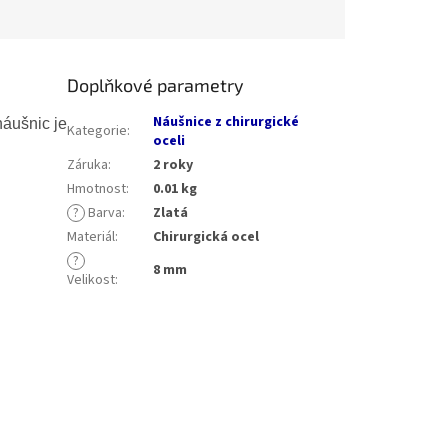
Doplňkové parametry
Náušnice z chirurgické
náušnic je
Kategorie
:
oceli
Záruka
:
2 roky
Hmotnost
:
0.01 kg
?
Barva
:
Zlatá
Materiál
:
Chirurgická ocel
?
8 mm
Velikost
: