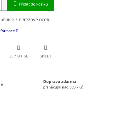
Přidat do košíku
áušnice z nerezové oceli.
informace
ZEPTAT SE
SDÍLET
Doprava zdarma
me
při nákupu nad 999,- Kč