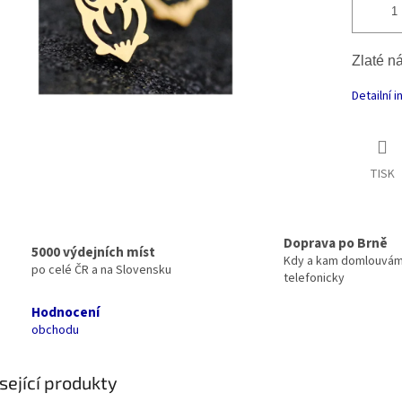
Zlaté n
Detailní 
TISK
Doprava po Brně
5000 výdejních míst
Kdy a kam domlouvá
po celé ČR a na Slovensku
telefonicky
Hodnocení
obchodu
sející produkty