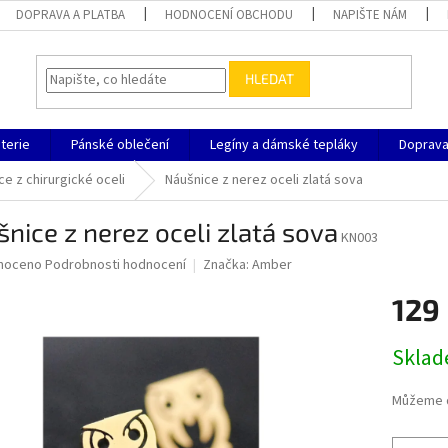
DOPRAVA A PLATBA
HODNOCENÍ OBCHODU
NAPIŠTE NÁM
HLEDAT
terie
Pánské oblečení
Legíny a dámské tepláky
Doprava
ce z chirurgické oceli
Náušnice z nerez oceli zlatá sova
nice z nerez oceli zlatá sova
KN003
né
noceno
Podrobnosti hodnocení
Značka:
Amber
ní
129
u
Měrná
Sklad
cena:
ek.
Můžeme d