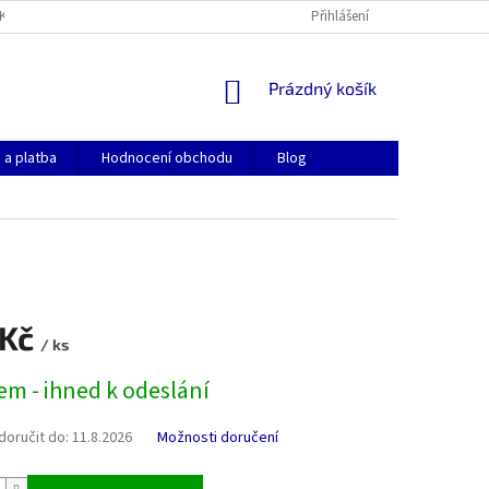
KONTAKTY
OBCHODNÍ PODMÍNKY
GDPR
Přihlášení
COOKIES
NÁKUPNÍ
Prázdný košík
KOŠÍK
 a platba
Hodnocení obchodu
Blog
 Kč
/ ks
em - ihned k odeslání
oručit do:
11.8.2026
Možnosti doručení