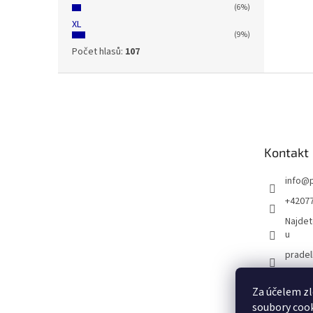
(6%)
XL
(9%)
Počet hlasů:
107
Z
á
p
a
t
Kontakt
í
info
@
+4207
Najdet
u
prade
Za účelem zl
soubory cook