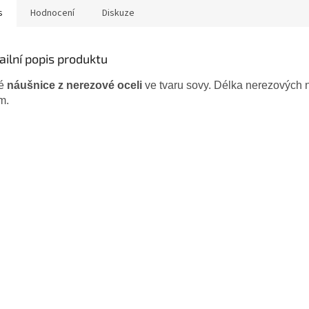
s
Hodnocení
Diskuze
ailní popis produktu
té
náušnice z nerezové oceli
ve tvaru sovy. Délka nerezových 
m.