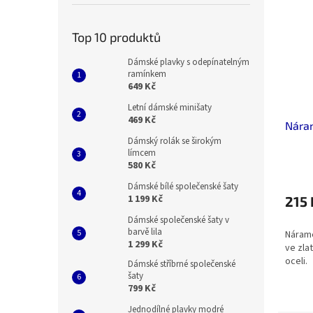
Top 10 produktů
Dámské plavky s odepínatelným
ramínkem
649 Kč
Letní dámské minišaty
469 Kč
Nára
Dámský rolák se širokým
límcem
580 Kč
Dámské bílé společenské šaty
1 199 Kč
215 
Dámské společenské šaty v
barvě lila
Nárame
1 299 Kč
ve zla
oceli.
Dámské stříbrné společenské
šaty
799 Kč
Jednodílné plavky modré