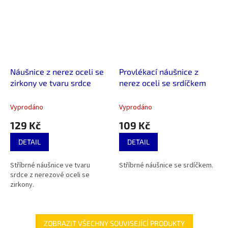
Náušnice z nerez oceli se
Provlékací náušnice z
zirkony ve tvaru srdce
nerez oceli se srdíčkem
Vyprodáno
Vyprodáno
129 Kč
109 Kč
DETAIL
DETAIL
Stříbrné náušnice ve tvaru
Stříbrné náušnice se srdíčkem.
srdce z nerezové oceli se
zirkony.
ZOBRAZIT VŠECHNY SOUVISEJÍCÍ PRODUKTY