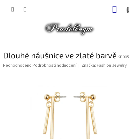
Přejít
NÁKUP
na
obsah
KOŠÍK
Dlouhé náušnice ve zlaté barvě
KB005
Průměrné
Neohodnoceno
Podrobnosti hodnocení
Značka:
Fashion Jewelry
hodnocení
produktu
je
0,0
z
5
hvězdiček.