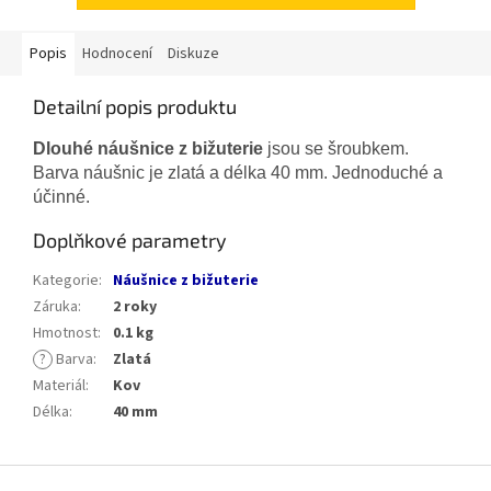
Popis
Hodnocení
Diskuze
Detailní popis produktu
Dlouhé náušnice z bižuterie
jsou se šroubkem.
Barva náušnic je zlatá a délka 40 mm. Jednoduché a
účinné.
Doplňkové parametry
Kategorie
:
Náušnice z bižuterie
Záruka
:
2 roky
Hmotnost
:
0.1 kg
?
Barva
:
Zlatá
Materiál
:
Kov
Délka
:
40 mm
Z