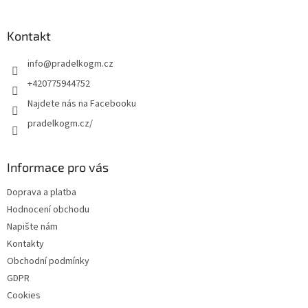
á
p
a
Kontakt
t
info
@
pradelkogm.cz
í
+420775944752
Najdete nás na Facebooku
pradelkogm.cz/
Informace pro vás
Doprava a platba
Hodnocení obchodu
Napište nám
Kontakty
Obchodní podmínky
GDPR
Cookies