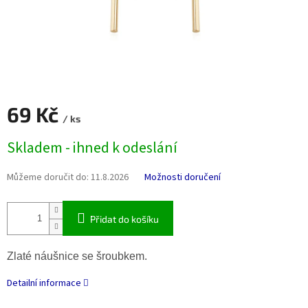
69 Kč
/ ks
Měrná
Skladem - ihned k odeslání
cena:
Můžeme doručit do:
11.8.2026
Možnosti doručení
Přidat do košíku
Zlaté náušnice se šroubkem.
Detailní informace