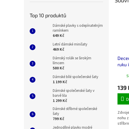
Souvi
Top 10 produktů
Dámské plavky s odepínatelným
ramínkem
649 Kč
Letní dámské minišaty
469 Kč
Dece
Dámský rolák se širokým
límcem
ruku 
580 Kč
oceli
S
Dámské bílé společenské šaty
1 199 Kč
139 
Dámské společenské šaty v
barvě lila
D
1 299 Kč
Dámské stříbrné společenské
Zdvoje
šaty
nohu z
799 Kč
stříbrn
Jednodílné plavky modré