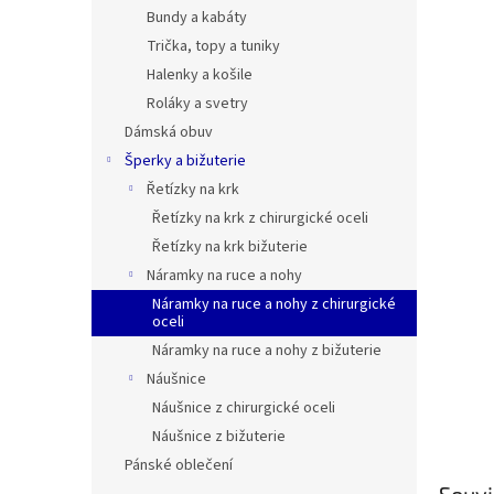
n
Bundy a kabáty
e
Trička, topy a tuniky
l
Halenky a košile
Roláky a svetry
Dámská obuv
Šperky a bižuterie
Řetízky na krk
Řetízky na krk z chirurgické oceli
Řetízky na krk bižuterie
Náramky na ruce a nohy
Náramky na ruce a nohy z chirurgické
oceli
Náramky na ruce a nohy z bižuterie
Náušnice
Náušnice z chirurgické oceli
Náušnice z bižuterie
Pánské oblečení