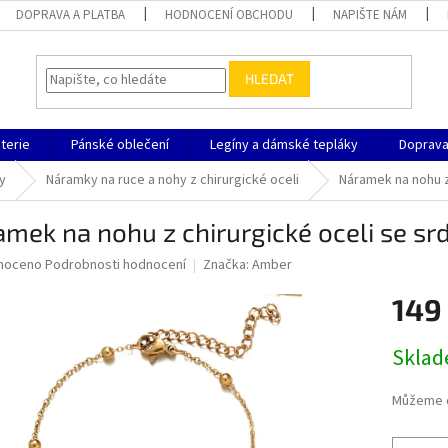
DOPRAVA A PLATBA
HODNOCENÍ OBCHODU
NAPIŠTE NÁM
HLEDAT
terie
Pánské oblečení
Legíny a dámské tepláky
Doprava
y
Náramky na ruce a nohy z chirurgické oceli
Náramek na nohu z
mek na nohu z chirurgické oceli se sr
né
noceno
Podrobnosti hodnocení
Značka:
Amber
ní
149
u
Měrná
Sklad
cena:
ek.
Můžeme d