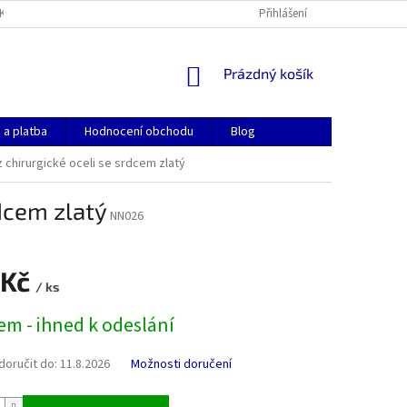
KONTAKTY
OBCHODNÍ PODMÍNKY
GDPR
Přihlášení
COOKIES
NÁKUPNÍ
Prázdný košík
KOŠÍK
 a platba
Hodnocení obchodu
Blog
 chirurgické oceli se srdcem zlatý
dcem zlatý
NN026
 Kč
/ ks
em - ihned k odeslání
oručit do:
11.8.2026
Možnosti doručení