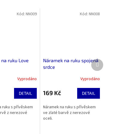
Kód:
NN009
Kód:
NN008
na ruku Love
Náramek na ruku spojená
Další
srdce
produkt
Vyprodáno
Vyprodáno
Průměrné
hodnocení
produktu
169 Kč
DETAIL
DETAIL
je
5,0
 ruku s přívěskem
Náramek na ruku s přívěskem
z
arvě z nerezové
ve zlaté barvě z nerezové
5
oceli.
hvězdiček.