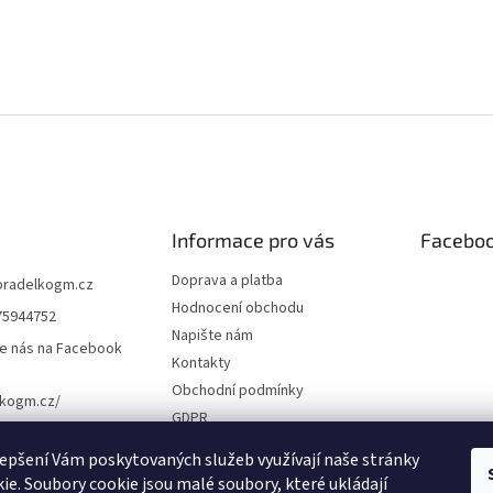
Informace pro vás
Facebo
Doprava a platba
pradelkogm.cz
Hodnocení obchodu
75944752
Napište nám
e nás na Facebook
Kontakty
Obchodní podmínky
lkogm.cz/
GDPR
Cookies
epšení Vám poskytovaných služeb využívají naše stránky
ie. Soubory cookie jsou malé soubory, které ukládají