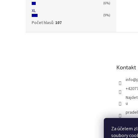
(6%)
XL
(9%)
Počet hlasů:
107
Z
á
p
a
t
Kontakt
í
info
@
+4207
Najdet
u
prade
Za účelem zl
soubory cook