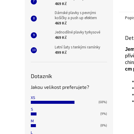
469 Kč
Dámské plavky s pevnými
Popi
košíčky a push up efektem
469 Kč
Jednodílné plavky tyrkysové
Det
469 Kč
Letní šaty s tenkými ramínky
Jem
499 Kč
přív
chir
cm 
Dotazník
Jakou velikost preferujete?
XS
(68%)
S
(9%)
M
(8%)
L