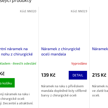
sející produkty
Kód:
NN020
Kód:
NN019
ntní náramek na
Náramek z chirurgické
Náramek 
i nohu z chirurgické
oceli mandala
 stříbrný
kladem - ihned k odeslání
Vyprodáno
Kč
139 Kč
215 Kč
DETAIL
o košíku
Náramek na ruku s přívěskem
Náramek na
mandala doplněné listy stříbrné
ve zlaté b
ný náramek na ruku i
barvy z chirurgické oceli
oceli.
 chirurgické oceli
ý. Decentní a atraktivní.