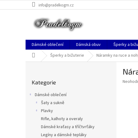
Přejít
info@pradelkogm.cz
na
obsah
Dámské oblečení
Dámská obuv
Šperky a bižu
Domů
Šperky a bižuterie
Náramky na ruce a noh
P
Nára
o
Přeskočit
s
Průměr
Neohod
Kategorie
kategorie
t
hodnoce
r
produkt
Dámské oblečení
a
je
Šaty a sukně
0,0
n
z
Plavky
n
5
í
Rifle, kalhoty a overaly
hvězdič
p
Dámské kraťasy a tříčtvrťáky
a
Legíny a dámské tepláky