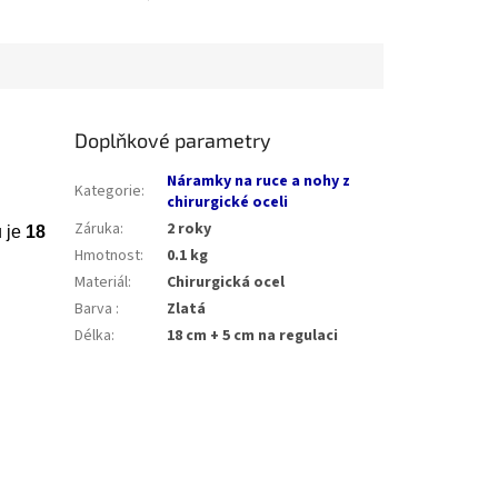
Doplňkové parametry
Náramky na ruce a nohy z
Kategorie
:
chirurgické oceli
Záruka
:
2 roky
u je
18
Hmotnost
:
0.1 kg
Materiál
:
Chirurgická ocel
Barva
:
Zlatá
Délka
:
18 cm + 5 cm na regulaci