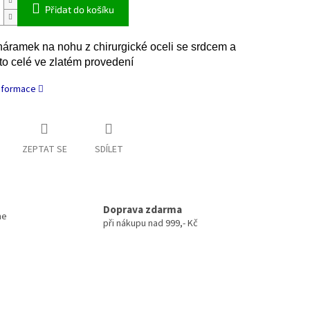
Přidat do košíku
áramek na nohu z chirurgické oceli se srdcem a
 to celé ve zlatém provedení
informace
ZEPTAT SE
SDÍLET
Doprava zdarma
me
při nákupu nad 999,- Kč