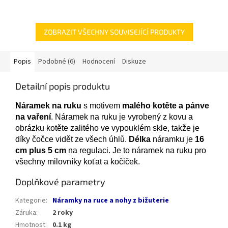
ZOBRAZIT VŠECHNY SOUVISEJÍCÍ PRODUKTY
Popis
Podobné (6)
Hodnocení
Diskuze
Detailní popis produktu
Náramek na ruku
s motivem
malého kotěte a pánve
na vaření
. Náramek na ruku je vyrobený z kovu a
obrázku kotěte zalitého ve vypouklém skle, takže je
díky čočce vidět ze všech úhlů.
Délka
náramku je
16
cm plus 5 cm
na regulaci. Je to náramek na ruku pro
všechny milovníky koťat a kočiček.
Doplňkové parametry
Kategorie
:
Náramky na ruce a nohy z bižuterie
Záruka
:
2 roky
Hmotnost
:
0.1 kg