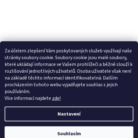
Za účelem zlepšení Vám poskytovaných služeb využívají naše
stránky soubory cookie. Soubory cookie jsou malé soubory,
Sledovat na Instagramu
které ukládají informace ve Vašem prohlížeči a běžně slouží k
rozlišování jednotlivých uživatelů. Osoba uživatele však není
na základě těchto informací identifikovatelná. Dalším
Farmářský koutek
Heuréka.cz
Zboží.cz
Google nákupy
procházením tohoto webu vyjadřujete souhlas s jejich
používáním.
Více informací najdete
zde!
Vytvořil Shoptet
Nastavení
Copyright 2026
Pradelkogm
. Všechna práva vyhrazena.
Upravit
Souhlasím
nastavení cookies