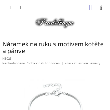
Přejít
NÁKUP
na
obsah
KOŠÍK
Náramek na ruku s motivem kotěte
a pánve
NB023
Průměrné
Neohodnoceno
Podrobnosti hodnocení
Značka:
Fashion Jewelry
hodnocení
produktu
je
0,0
z
5
hvězdiček.