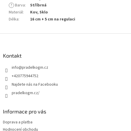
?
Barva
:
Stříbrná
Materiál
:
Kov, Sklo
Délka
:
16 cm + 5 cm na regulaci
Z
á
p
a
Kontakt
t
info
@
pradelkogm.cz
í
+420775944752
Najdete nás na Facebooku
pradelkogm.cz/
Informace pro vás
Doprava a platba
Hodnocení obchodu