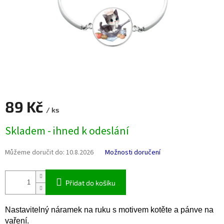
89 Kč
/ ks
Měrná
Skladem - ihned k odeslání
cena:
Můžeme doručit do:
10.8.2026
Možnosti doručení
Přidat do košíku
Nastavitelný náramek na ruku s motivem kotěte a pánve na
vaření.