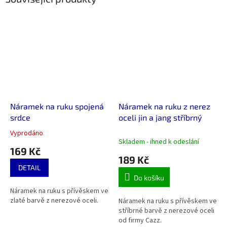
Náramek na ruku spojená
Náramek na ruku z nerez
srdce
oceli jin a jang stříbrný
Vyprodáno
Průměrné
Skladem - ihned k odeslání
hodnocení
169 Kč
produktu
189 Kč
je
DETAIL
5,0
Do košíku
z
Náramek na ruku s přívěskem ve
5
zlaté barvě z nerezové oceli.
Náramek na ruku s přívěskem ve
hvězdiček.
stříbrné barvě z nerezové oceli
od firmy Cazz.