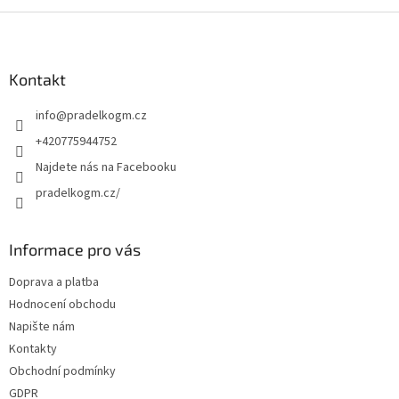
v
l
Z
á
á
d
p
a
a
Kontakt
c
t
í
info
@
pradelkogm.cz
í
p
r
+420775944752
v
Najdete nás na Facebooku
k
y
pradelkogm.cz/
v
ý
p
Informace pro vás
i
s
Doprava a platba
u
Hodnocení obchodu
Napište nám
Kontakty
Obchodní podmínky
GDPR