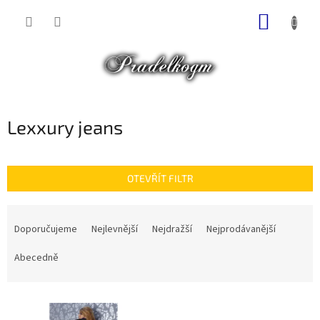
Přejít
NÁKUP
na
obsah
KOŠÍK
Lexxury jeans
OTEVŘÍT FILTR
Ř
a
Doporučujeme
Nejlevnější
Nejdražší
Nejprodávanější
z
e
Abecedně
n
í
V
p
ý