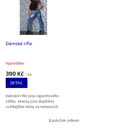
r
p
o
i
d
s
u
p
k
r
t
o
ů
d
Dámské rifle
u
k
t
Vyprodáno
ů
390 Kč
/ ks
DETAIL
Dámské rifle jsou cigaretového
střihu. Jeansy jsou doplněny
světlejšími místy na nohavicích.
1
položek celkem
O