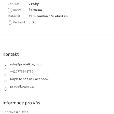
Záruka
:
2 roky
?
Barva
:
Červená
Materiál
:
95 % bavlna 5 % elastan
?
Velikost
:
L, XL
Z
á
p
a
Kontakt
t
info
@
pradelkogm.cz
í
+420775944752
Najdete nás na Facebooku
pradelkogm.cz/
Informace pro vás
Doprava a platba