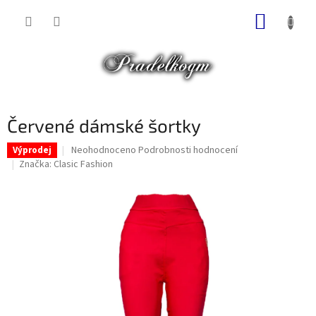
Přejít
NÁKUP
na
obsah
KOŠÍK
Červené dámské šortky
Průměrné
Neohodnoceno
Podrobnosti hodnocení
Výprodej
hodnocení
Značka:
Clasic Fashion
produktu
je
0,0
z
5
hvězdiček.