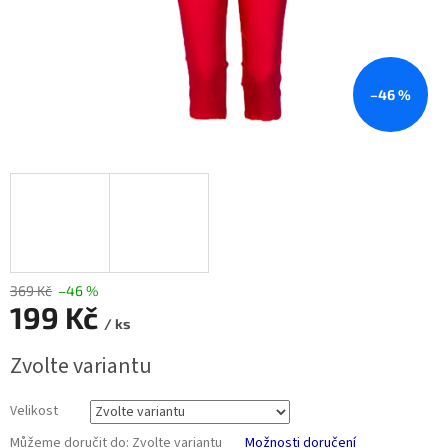
–46 %
369 Kč
–46 %
199 Kč
/ ks
Měrná
Zvolte variantu
cena:
Velikost
Můžeme doručit do:
Zvolte variantu
Možnosti doručení