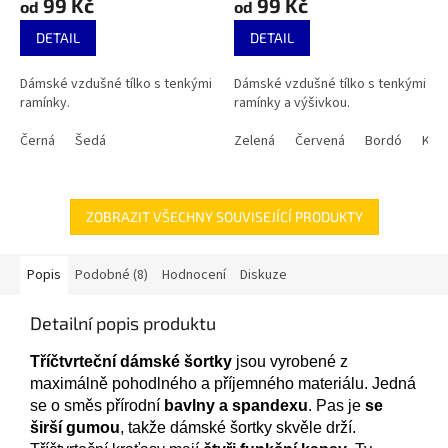
99 Kč
99 Kč
od
od
DETAIL
DETAIL
Dámské vzdušné tílko s tenkými
Dámské vzdušné tílko s tenkými
ramínky.
ramínky a výšivkou.
Černá
Šedá
Zelená
Červená
Bordó
Kré
ZOBRAZIT VŠECHNY SOUVISEJÍCÍ PRODUKTY
Popis
Podobné (8)
Hodnocení
Diskuze
Detailní popis produktu
Tříčtvrteční dámské šortky
jsou vyrobené z
maximálně pohodlného a příjemného materiálu. Jedná
se o směs přírodní
bavlny a spandexu
. Pas je
se
širší gumou
, takže dámské šortky skvěle drží.