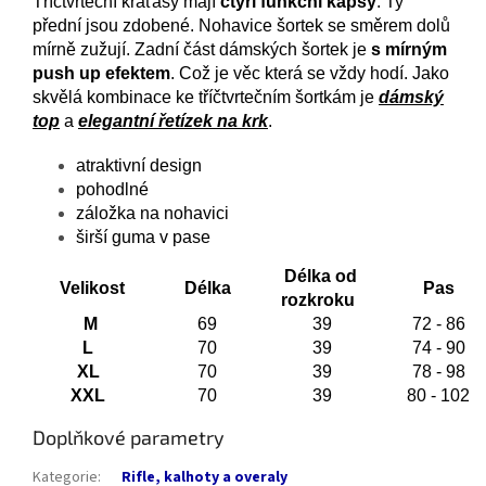
Tříčtvrteční kraťasy mají
čtyři funkční kapsy
. Ty
přední jsou zdobené. Nohavice šortek se směrem dolů
mírně zužují. Zadní část dámských šortek je
s mírným
push up efektem
. Což je věc která se vždy hodí. Jako
skvělá kombinace ke tříčtvrtečním šortkám je
dámský
top
a
elegantní řetízek na krk
.
atraktivní design
pohodlné
záložka na nohavici
širší guma v pase
Délka od
Velikost
Délka
Pas
rozkroku
M
69
39
72 - 86
L
70
39
74 - 90
XL
70
39
78 - 98
XXL
70
39
80 - 102
Doplňkové parametry
Kategorie
:
Rifle, kalhoty a overaly