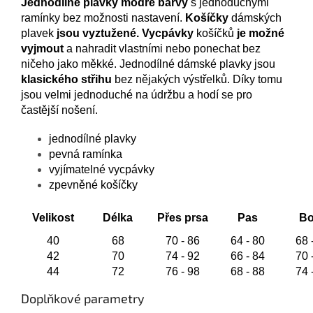
Jednodílné plavky modré barvy
s jednoduchými
ramínky bez možnosti nastavení.
Košíčky
dámských
plavek
jsou vyztužené. Vycpávky
košíčků
je možné
vyjmout
a nahradit vlastními nebo ponechat bez
ničeho jako měkké. Jednodílné dámské plavky jsou
klasického střihu
bez nějakých výstřelků. Díky tomu
jsou velmi jednoduché na údržbu a hodí se pro
častější nošení.
jednodílné plavky
pevná ramínka
vyjímatelné vycpávky
zpevněné košíčky
Velikost
Délka
Přes prsa
Pas
Bo
40
68
70 - 86
64 - 80
68 
42
70
74 - 92
66 - 84
70 
44
72
76 - 98
68 - 88
74 
Doplňkové parametry