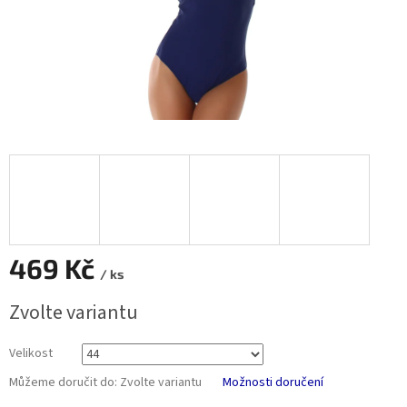
469 Kč
/ ks
Měrná
Zvolte variantu
cena:
Velikost
Můžeme doručit do:
Zvolte variantu
Možnosti doručení