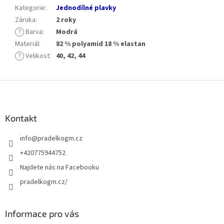
Kategorie
:
Jednodílné plavky
Záruka
:
2 roky
?
Barva
:
Modrá
Materiál
:
82 % polyamid 18 % elastan
?
Velikost
:
40, 42, 44
Z
á
p
a
Kontakt
t
info
@
pradelkogm.cz
í
+420775944752
Najdete nás na Facebooku
pradelkogm.cz/
Informace pro vás