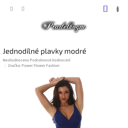
Přejít
NÁKUP
na
obsah
KOŠÍK
Jednodílné plavky modré
Průměrné
Neohodnoceno
Podrobnosti hodnocení
hodnocení
Značka:
Power Flower Fashion
produktu
je
0,0
z
5
hvězdiček.