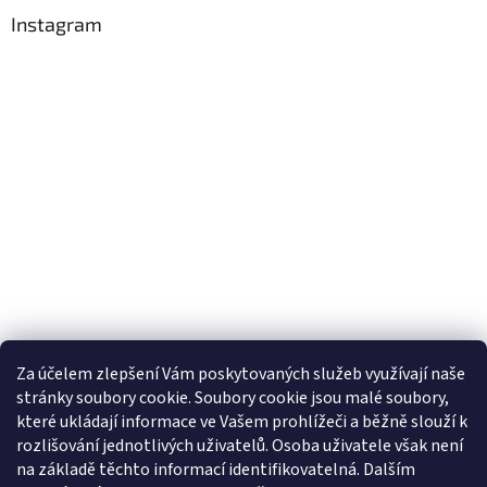
Instagram
Za účelem zlepšení Vám poskytovaných služeb využívají naše
stránky soubory cookie. Soubory cookie jsou malé soubory,
Sledovat na Instagramu
které ukládají informace ve Vašem prohlížeči a běžně slouží k
rozlišování jednotlivých uživatelů. Osoba uživatele však není
na základě těchto informací identifikovatelná. Dalším
Farmářský koutek
Heuréka.cz
Zboží.cz
Google nákupy