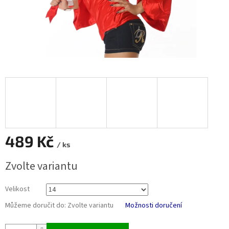
489 Kč
/ ks
Měrná
Zvolte variantu
cena:
Velikost
Můžeme doručit do:
Zvolte variantu
Možnosti doručení