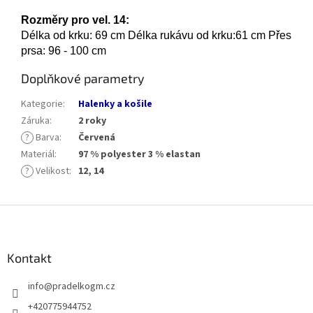
Rozměry pro vel. 14:
Délka od krku: 69 cm Délka rukávu od krku:61 cm Přes
prsa: 96 - 100 cm
Doplňkové parametry
Kategorie
:
Halenky a košile
Záruka
:
2 roky
?
Barva
:
Červená
Materiál
:
97 % polyester 3 % elastan
?
Velikost
:
12, 14
Z
á
p
a
Kontakt
t
info
@
pradelkogm.cz
í
+420775944752