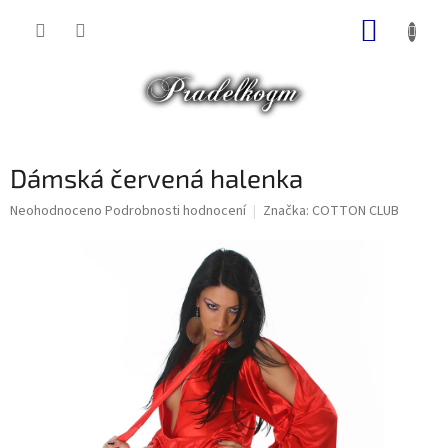
Přejít
NÁKUP
na
obsah
KOŠÍK
Dámská červená halenka
Průměrné
Neohodnoceno
Podrobnosti hodnocení
Značka:
COTTON CLUB
hodnocení
produktu
je
0,0
z
5
hvězdiček.